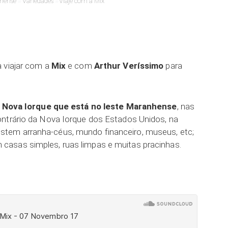
hense
Variedades
Viaje com a Mix
 viajar com a
Mix
e com
Arthur Veríssimo
para
 Nova Iorque que está no leste Maranhense
, nas
ontrário da Nova Iorque dos Estados Unidos, na
stem arranha-céus, mundo financeiro, museus, etc;
m casas simples, ruas limpas e muitas pracinhas.