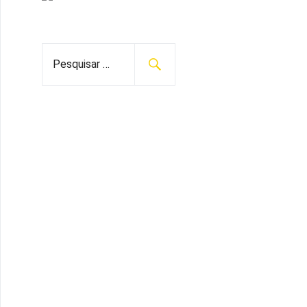
e
t
t
T
b
t
a
u
o
e
g
b
P
e
o
r
r
e
s
k
a
q
m
u
i
s
a
r
p
o
r
: