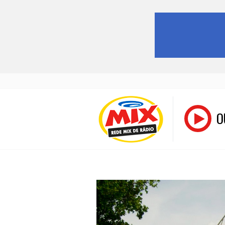
Pular
para
o
O
conteúdo
RADIO MIX FM –
REDE MIX