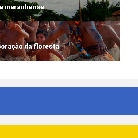
ue maranhense
oração da floresta