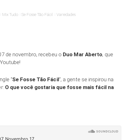
Mix Tudo
Se Fosse Tão Fácil
Variedades
a 07 de novembro, recebeu o
Duo Mar Aberto
, que
 Youtube!
ngle “
Se Fosse Tão Fácil
“, a gente se inspirou na
er:
O que você gostaria que fosse mais fácil na