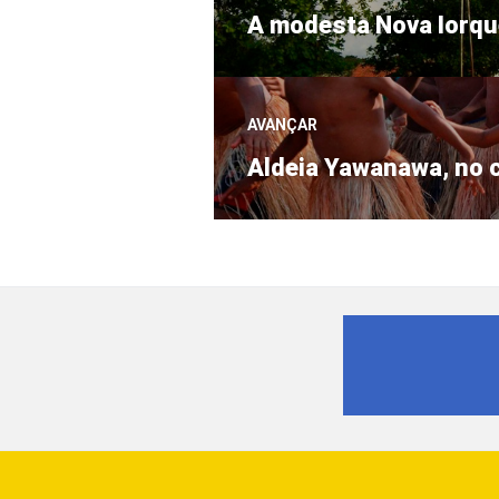
Post
de
A modesta Nova Iorq
anterior:
Post
AVANÇAR
Próximo
Aldeia Yawanawa, no c
post: