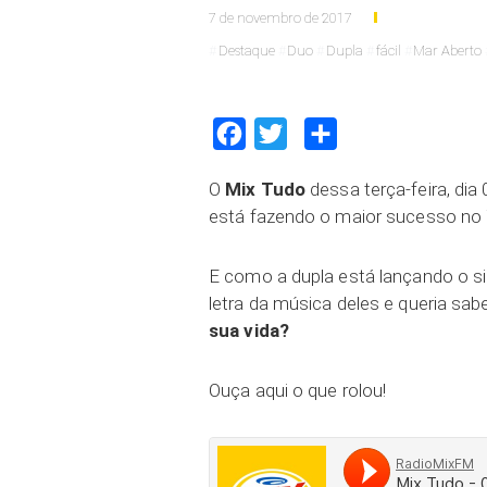
7 de novembro de 2017
Destaque
Duo
Dupla
fácil
Mar Aberto
Facebook
Twitter
Compartilhar
O
Mix Tudo
dessa terça-feira, di
está fazendo o maior sucesso no
E como a dupla está lançando o si
letra da música deles e queria sab
sua vida?
Ouça aqui o que rolou!