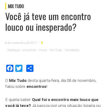
MIX TUDO
Você já teve um encontro
louco ou inesperado?
8 de novembro de 2017
Destaque
encontros
micos
Mix Tudo
Variedades
Facebook
Twitter
Compartilhar
O
Mix Tudo
desta quarta-feira, dia 08 de novembro,
falou sobre
encontros
!
E queria saber:
Qual foi o encontro mais louco que
você já teve?
Já passou por uma situação bizarra ou