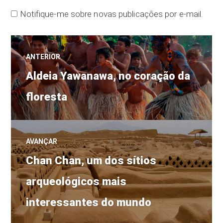
Notifique-me sobre novas publicações por e-mail.
Navegação
ANTERIOR
Post
de
Aldeia Yawanawa, no coração da
anterior:
floresta
Post
AVANÇAR
Próximo
Chan Chan, um dos sítios
post:
arqueológicos mais
interessantes do mundo