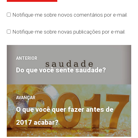
Notifique-me sobre novos comentários por e-mail.
Notifique-me sobre novas publicações por e-mail.
Navegação
ANTERIOR
Post
de
Do que você sente saudade?
anterior:
Post
AVANÇAR
Próximo
O que você quer fazer antes de
post:
2017 acabar?