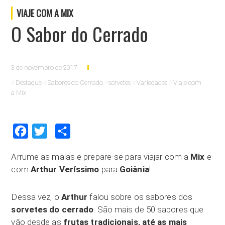
VIAJE COM A MIX
O Sabor do Cerrado
3 de novembro de 2017
Destaque
Sabores do Cerrado
sorvetes
Variedades
Viaje com
a Mix
Facebook
Twitter
Compartilhar
Arrume as malas e prepare-se para viajar com a
Mix
e
com
Arthur Veríssimo
para
Goiânia
!
Dessa vez, o
Arthur
falou sobre os sabores dos
sorvetes do cerrado
. São mais de 50 sabores que
vão desde as
frutas tradicionais, até as mais