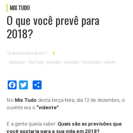
MIX TUDO
O que você prevê para
2018?
12 de dezembro de 2017
Destaque
Mix Tudo
previsão
previsões
Variedades
vidente
Facebook
Twitter
Compartilhar
No
Mix Tudo
desta terça-feira, dia 12 de dezembro, o
ouvinte era o
“vidente”
.
E a gente queria saber:
Quais são as previsões que
você gostaria para a sua vida em 2018?