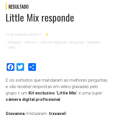
RESULTADO
Little Mix responde
21 de novembro de 2017
Destaque
little mix
Little Mix responde
perguntas
respostas
vídeo
Facebook
Twitter
Compartilhar
E os sortudos que mandaram as melhores perguntas
e vão receber respostas em vídeo gravadas pelo
grupo + um
Kit exclusivo
“
Little Mix
” e uma super
câmera digital profissional
.
Giovanna
(Instagram:
trxxavel
)