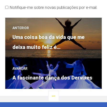
Notifique-me sobre novas publicações por e-mail.
Navegação
ANTERIOR
Post
de
Uma coisa boa da vida que me
anterior:
deixa muito feliz é…
Post
AVANÇAR
Próximo
A fascinante dança dos Dervixes
post:
LATERAL