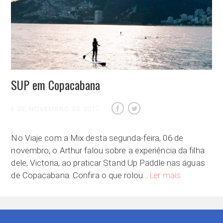
SUP em Copacabana
6 DE NOVEMBRO DE 2017
No Viaje com a Mix desta segunda-feira, 06 de
novembro, o Arthur falou sobre a experiência da filha
dele, Victoria, ao praticar Stand Up Paddle nas águas
SUP em Copa
de Copacabana. Confira o que rolou…
Ler mais